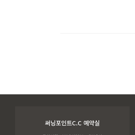
써닝포인트C.C 예약실