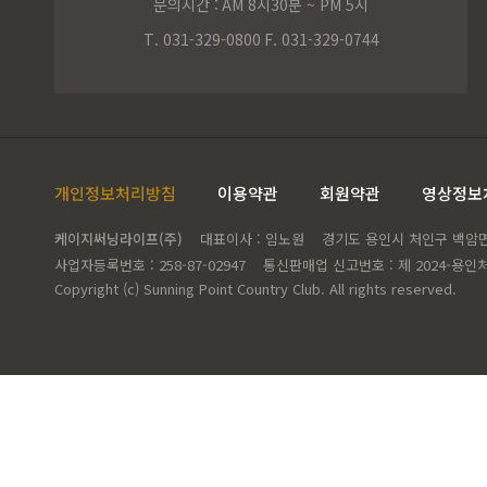
문의시간 :
AM 8시30분 ~ PM 5시
T. 031-329-0800
F. 031-329-0744
개인정보처리방침
이용약관
회원약관
영상정보
케이지써닝라이프(주)
대표이사 : 임노원
경기도 용인시 처인구 백암면 고
사업자등록번호 : 258-87-02947
통신판매업 신고번호 : 제 2024-용인처
Copyright (c) Sunning Point Country Club. All rights reserved.