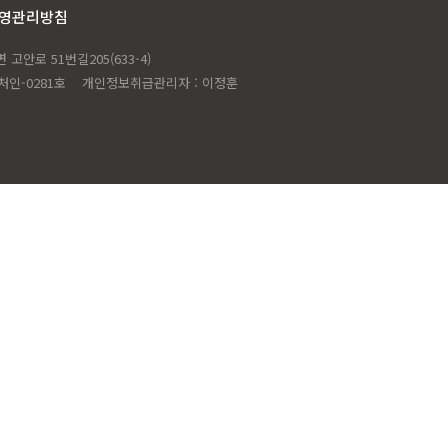
운영관리방침
고안로 51번길205(633-4)
처인-0281호
개인정보취급관리자 : 이정훈