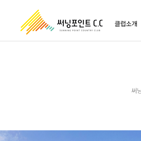
클럽소개
써닝